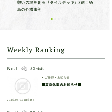
の3つの
憩いの場を創る「タイルデッキ」3選：徳
エクステ
島の外構事例
がいや適
Weekly Ranking
No.1
52
visit
ご挨拶・お知らせ
■夏季休業のお知らせ■
2026.08.03 update