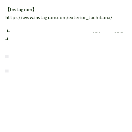
【Instagram】
https://www.instagram.com/exterior_tachibana/
┗ ──────────────────- – - - – –
┛