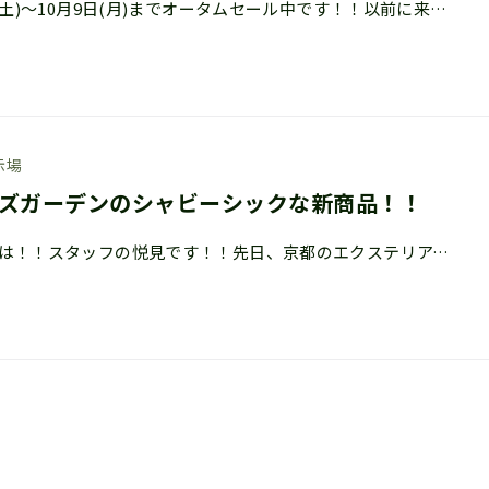
9月30日(土)～10月9日(月)までオータムセール中です！！以前に来られた方も、新しい展示が増えて
示場
ズガーデンのシャビーシックな新商品！！
こんにちは！！スタッフの悦見です！！先日、京都のエクステリアメーカー「ディーズガーデン」の担当者様が