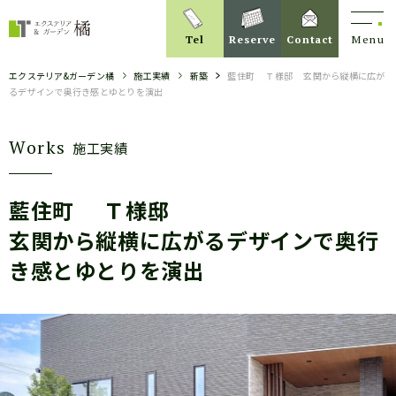
Tel
Reserve
Contact
Menu
エクステリア&ガーデン橘
施工実績
新築
藍住町
Ｔ様邸
玄関から縦横に広が
るデザインで奥行き感とゆとりを演出
Works
施工実績
藍住町
Ｔ様邸
玄関から縦横に広がるデザインで奥行
き感とゆとりを演出