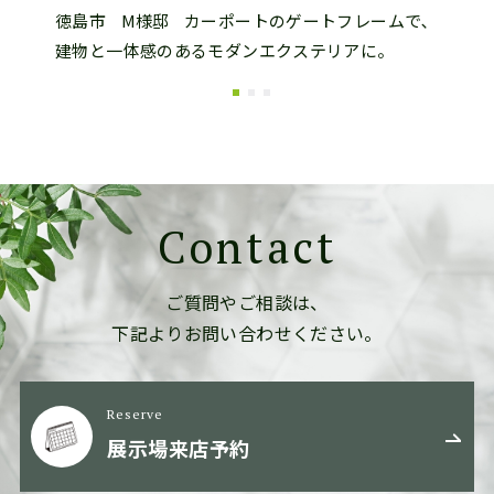
と雑木
徳島市
M様邸
カーポートのゲートフレームで､
北島
建物と一体感のあるモダンエクステリアに。
感の
Contact
ご質問やご相談は、
下記よりお問い合わせください。
Reserve
展示場来店予約