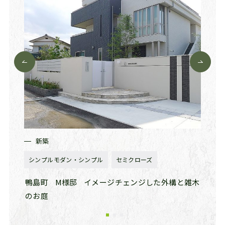
新築
新
シンプルモダン・シンプル
セミクローズ
ナチュ
クロー
鴨島町
M様邸
イメージチェンジした外構と雑木
藍住
のお庭