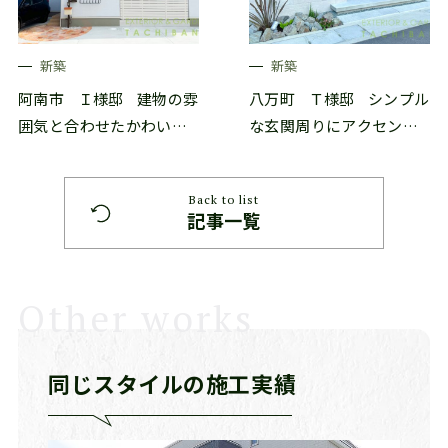
新築
新築
阿南市
Ｉ様邸
建物の雰
八万町
Ｔ様邸
シンプル
囲気と合わせたかわいい
な玄関周りにアクセント
アプローチ
を
Back to list
記事一覧
Other works
同じスタイルの施工実績