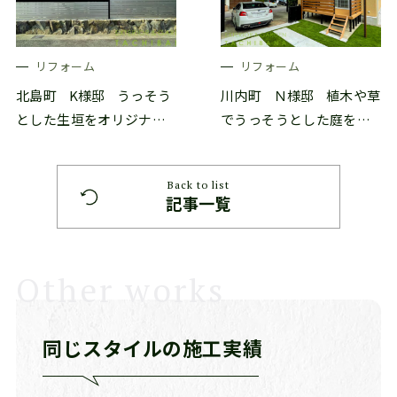
リフォーム
リフォーム
北島町
K様邸
うっそう
川内町
Ｎ様邸
植木や草
とした生垣をオリジナル
でうっそうとした庭をリ
フェンスにリフォーム
ノベーション
Back to list
記事一覧
Other works
同じスタイルの施工実績