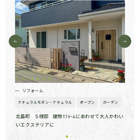
リフォーム
新
ナチュラルモダン・ナチュラル
オープン
ガーデン
シンプ
見た目
北島町
Ｓ様邸
建物ﾘﾌｫｰﾑにあわせて大人かわい
徳島
いエクステリアに
ライ