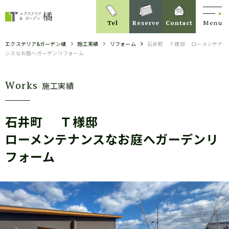
Tel
Reserve
Contact
Menu
エクステリア&ガーデン橘
施工実績
リフォーム
石井町
Ｔ様邸
ローメンテナ
ンスなお庭へガーデンリフォーム
Works
施工実績
石井町
Ｔ様邸
ローメンテナンスなお庭へガーデンリ
フォーム