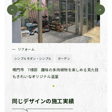
リフォーム
リ
シンプルモダン・シンプル
ガーデン
和風・
た庭をリ
鳴門市
T様邸
趣味の多肉植物を楽しめる見た目
鳴門
もきれいなオリジナル温室
へ
同じデザインの施工実績