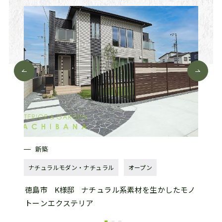
新築
新
ナチュラルモダン・ナチュラル
オープン
ナチュ
スへリ
徳島市
K様邸
ナチュラル系素材を生かしたモノ
徳島
トーンエクステリア
ド