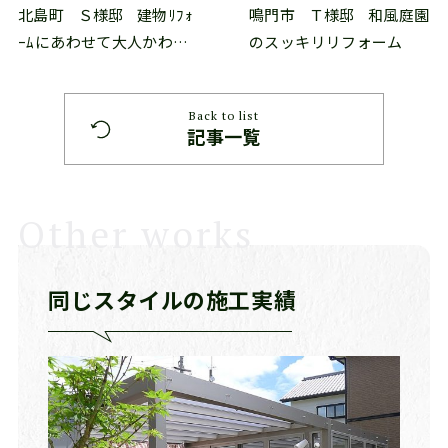
北島町
Ｓ様邸
建物ﾘﾌｫ
鳴門市
Ｔ様邸
和風庭園
ｰﾑにあわせて大人かわい
のスッキリリフォーム
いエクステリアに
Back to list
記事一覧
Other works
同じスタイルの施工実績