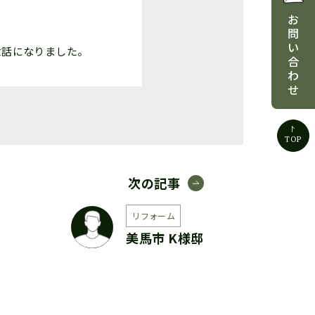
お
問
い
世話になりました。
合
わ
せ
TOP
次の記事
リフォーム
美馬市 K様邸