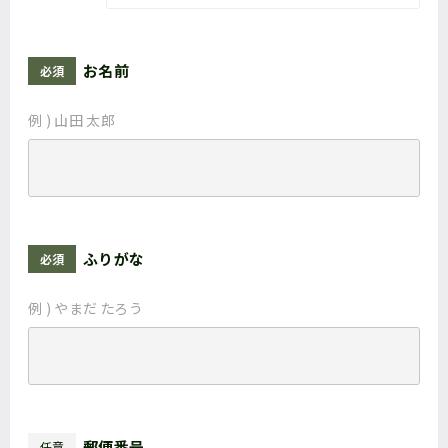
お名前
必須
例 ) 山田 太郎
ふりがな
必須
例 ) やまだ たろう
郵便番号
任意